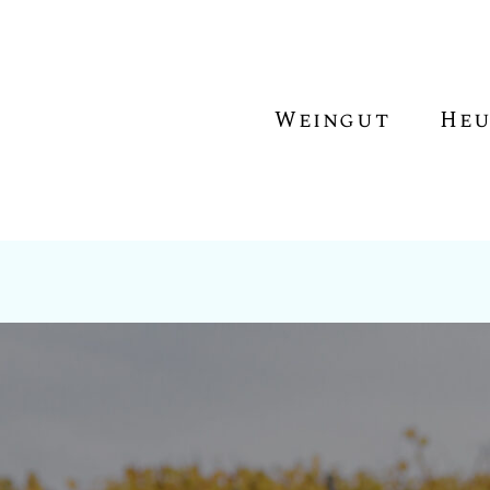
Keller
Weingarten
Weingut
Heu
Auszeichnu
News
Newslettera
Keller
Weingarten
Auszeichnungen
News
Newsletteranmeldun