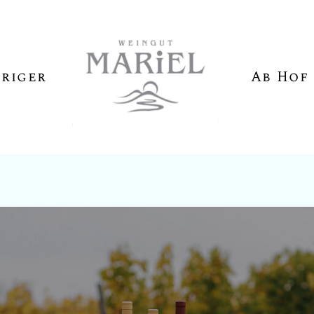
riger
Ab Hof
ngen
nmeldung
g