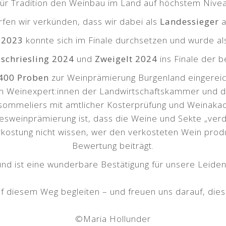
ür Tradition den Weinbau im Land auf höchstem Nivea
fen wir verkünden, dass wir dabei als
Landessieger
a
 2023
konnte sich im Finale durchsetzen und wurde al
schriesling 2024
und
Zweigelt 2024
ins Finale der 
400 Proben
zur Weinprämierung Burgenland eingereich
n Weinexpert:innen der Landwirtschaftskammer und 
msommeliers mit amtlicher Kosterprüfung und Weinaka
sweinprämierung ist, dass die Weine und Sekte „verd
kostung nicht wissen, wer den verkosteten Wein produ
Bewertung beiträgt.
z und ist eine wunderbare Bestätigung für unsere Leid
uf diesem Weg begleiten – und freuen uns darauf, diese
©Maria Hollunder