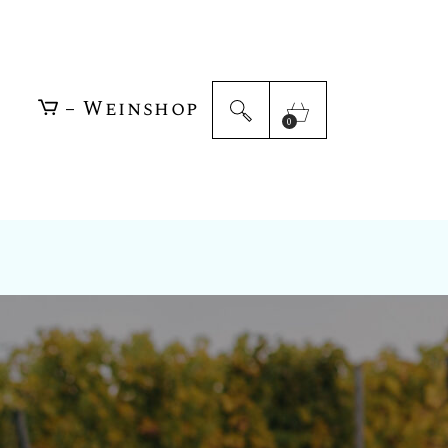
Weisswein
Rotwein
– Weinshop
0
Schaumwein
Geschenke
Weisswein
Rotwein
Schaumwein
Geschenke