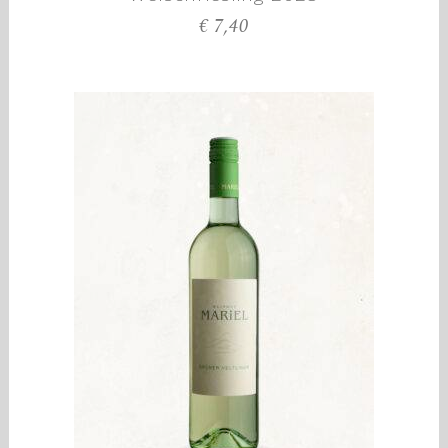
€
7,40