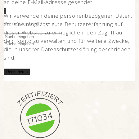
an deine E-Mail-Adresse gesendet.
0
Wir verwenden deine personenbezogenen Daten,
Warenkorb ist leer.
um eine möglichst gute Benutzererfahrung auf
dieser Website zu ermöglichen, den Zugriff auf
dein Konto zu verwalten und für weitere Zwecke,
die in unserer
Datenschutzerklärung
beschrieben
sind.
Registrieren