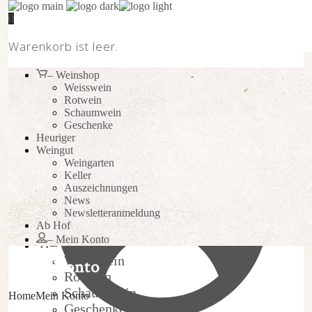
0
Versand | ab 12 Flaschen gratis (in AUT)
Warenkorb ist leer.
– Weinshop
Weingut
Weisswein
Keller
Rotwein
Weingarten
Schaumwein
Geschenke
Auszeichnungen
Heuriger
News
Weingut
Newsletteranmeldung
Weingarten
Heuriger
Keller
Auszeichnungen
News
Newsletteranmeldung
Ab Hof
Ab Hof
– Mein Konto
– Weinshop
Weisswein
Mein Konto
Rotwein
Schaumwein
Home
Mein Konto
Geschenke